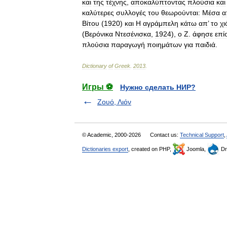
και
της
τέχνης
,
αποκαλύπτοντας
πλούσια
και
καλύτερες
συλλογές
του
θεωρούνται:
Μέσα
α
Βίτου
(
1920
)
και
Η
αγράμπελη
κάτω
απ
’
το
χι
(
Βερόνικα
Ντεσένισκα
,
1924
),
ο
Ζ
.
άφησε
επί
πλούσια
παραγωγή
ποιημάτων
για
παιδιά
.
Dictionary
of
Greek
.
2013
.
Игры ⚽
Нужно сделать НИР?
Ζουό, Λιόν
© Academic, 2000-2026
Contact us:
Technical Support
,
Dictionaries export
, created on PHP,
Joomla,
Dr