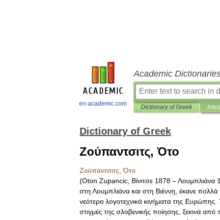
Academic Dictionarie
en-academic.com
Dictionary of Greek
Inter
Dictionary of Greek
Ζούπαντσιτς, Ότο
Ζούπαντσιτς
,
Ότο
(
Oton
Zupancic
,
Βίνιτσε
1878
–
Λουμπλιάνα
στη
Λουμπλιάνα
και
στη
Βιέννη
,
έκανε
πολλά
νεότερα
λογοτεχνικά
κινήματα
της
Ευρώπης
.
στιγμές
της
σλοβενικής
ποίησης
,
ξεκινά
από