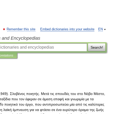
Remember this site
Embed dictionaries into your website
EN
s and Encyclopedias
Search!
pretations
1949
).
Σλοβένος
ποιητής
.
Μετά
τις
σπουδές
του
στο
Νόβο
Μέστο
,
ταξίδια
που
τον
έφεραν
σε
άμεση
επαφή
και
γνωριμία
με
τα
Το
ποιητικό
του
έργο
,
που
αντιπροσωπεύει
μία
από
τις
καλύτερες
τη
λαϊκή
έμπνευση
για
να
φτάσει
σε
ένα
ευρύτερο
όραμα
της
ζωής