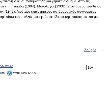
ζωντανή
φλέβα
,
πνευματώδη
και
γεμάτη
αίσθημα
.
Από
τις
πό
την
πεδιάδα
(
1904
),
Μονόλογοι
(
1908
),
Στον
όρθρο
του
Αγίου
όνι
(
1945
).
Λιγότερο
επιτυχημένος
ως
δραματικός
συγγραφέας
σης
πίσω
του
πολλές
μεταφράσεις
εξαιρετικής
ποιότητας
και
μια
Ζούρβα
Advertising
18+
upal,
WordPress, MODx.